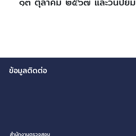
๑๓ ตุลาคม ๒๕๖๗ และวันปิยม
ข้อมูลติดต่อ
สำนักงานตรวจสอบ